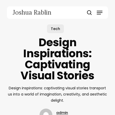
Skip
to
Menu
Joshua Rablin
main
search
content
Tech
Design
Inspirations:
Captivating
Visual Stories
Design inspirations: captivating visual stories transport
us into a world of imagination, creativity, and aesthetic
delight.
admin